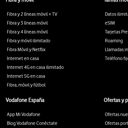
Fibra y 2 líneas móvil + TV
Datos ilimi
Fibra y 3 líneas móvil
eSIM
Fibra y 4 líneas móvil
Tarjetas Pr
Fibra y móvil ilimitado
Roaming
Fibra Móvil y Netflix
Llamadas i
Internet en casa
Teléfono fij
Internet 4G en casa ilimitado
Internet 5G en casa
Fibra, móvil y fútbol
Vodafone España
Ofertas y 
App Mi Vodafone
Ofertas nue
Blog Vodafone Conéctate
Ofertas por