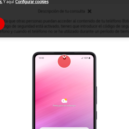
s.
Y aquí
Configurar cookies
Descripción de tu consulta
evita que otras personas puedan acceder al contenido de tu teléfono (fotog
código de seguridad está activado, tienes que introducir el código de seg
éfono y cuando el teléfono no se ha utilizado durante un período de ti