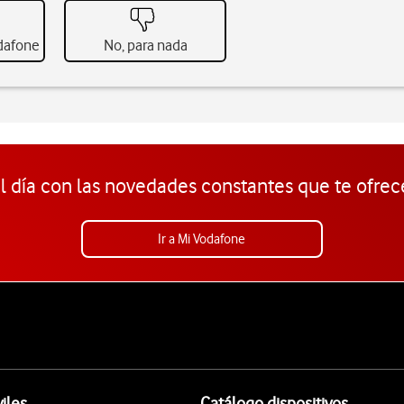
odafone
No, para nada
l día con las novedades constantes que te ofrec
Ir a Mi Vodafone
iles
Catálogo dispositivos