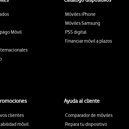
tados
Móviles iPhone
Móviles Samsung
epago Móvil
PS5 digital
Financiar móvil a plazos
nternacionales
o
promociones
Ayuda al cliente
vos clientes
Comparador de móviles
tabilidad móvil
Repara tu dispositivo