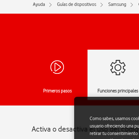
Ayuda
Guías de dispositivos
Samsung
Primeros pasos
Funciones principales
Como sabes, usamos cookie
usuario ofreciendo una pu
Activa o desactiva el uso del cód
retirar tu consentimiento