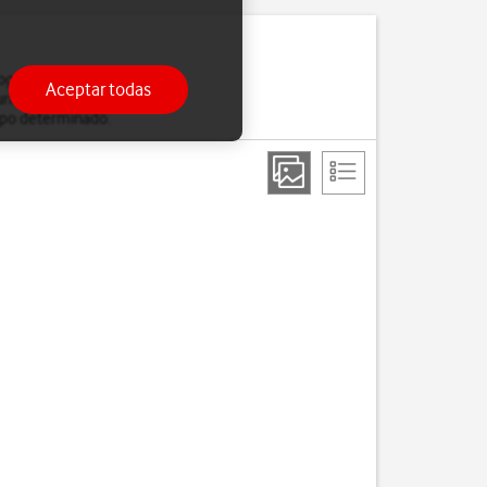
rafías, mensajes, etc.).
Aceptar todas
uridad cada vez que
empo determinado.