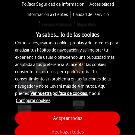
Política Seguridad de Información
Accesibilidad
Información a clientes
Calidad del servicio
Fondos Públicos
Mapa Web
Ya sabes... lo de las cookies
Como sabes, usamos cookies propias y de terceros para
© 2026 Vodafone España S.A.U.
analizar tus hábitos de navegación y así mejorar tu
Avda. América 115, 28042 Madrid
experiencia de usuario ofreciendo una publicidad más
adaptada a tus preferencia. Al aceptar las cookies
consientes estos usos, pero podrás retirar tu
consentimiento sin problema en las funciones de tu
navegador y no te llevará más de 4 minutos. Aquí
puedes
Ver nuestra política de cookies.
Y aquí
Configurar cookies
Aceptar todas
Rechazar todas