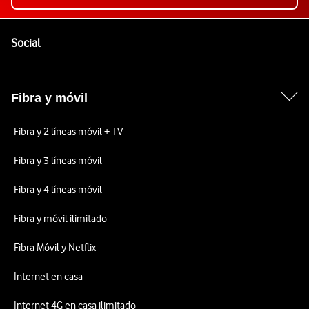
Pie de página de Vodafone
Enlaces a las redes sociales de Vodafone
Social
Fibra y móvil
Fibra y 2 líneas móvil + TV
Fibra y 3 líneas móvil
Fibra y 4 líneas móvil
Fibra y móvil ilimitado
Fibra Móvil y Netflix
Internet en casa
Internet 4G en casa ilimitado