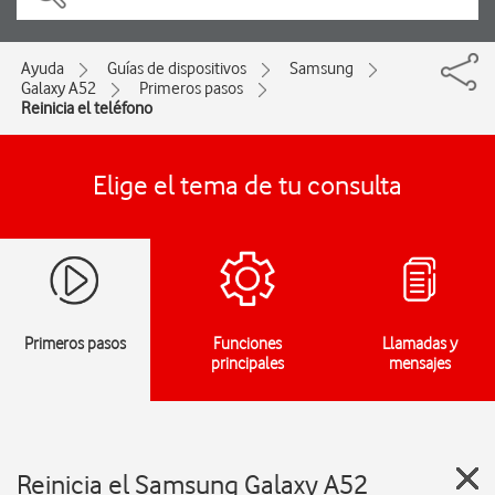
Ayuda
Guías de dispositivos
Samsung
Galaxy A52
Primeros pasos
Reinicia el teléfono
Elige el tema de tu consulta
Primeros pasos
Funciones
Llamadas y
principales
mensajes
Reinicia el Samsung Galaxy A52