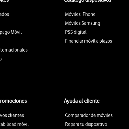
tados
Móviles iPhone
Móviles Samsung
epago Móvil
PS5 digital
Financiar móvil a plazos
nternacionales
o
promociones
Ayuda al cliente
vos clientes
Comparador de móviles
tabilidad móvil
Repara tu dispositivo