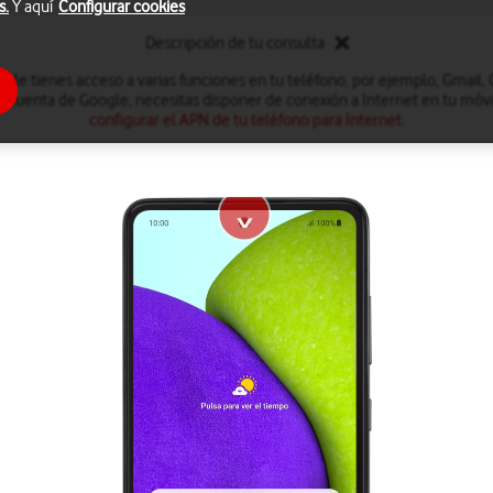
s.
Y aquí
Configurar cookies
Descripción de tu consulta
le tienes acceso a varias funciones en tu teléfono, por ejemplo, Gmail,
a cuenta de Google, necesitas disponer de conexión a Internet en tu móvil
configurar el APN de tu teléfono para Internet
.