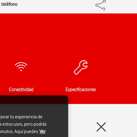
 teléfono
Conectividad
Especificaciones
jorar tu experiencia de
s estos usos, pero podrás
 minutos. Aquí puedes
Ver