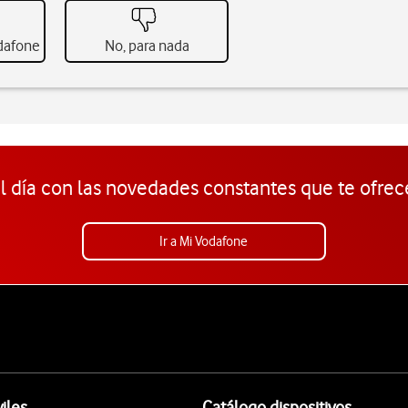
odafone
No, para nada
l día con las novedades constantes que te ofrec
Ir a Mi Vodafone
iles
Catálogo dispositivos