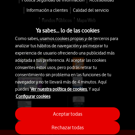
Política Seguridad de Información
Accesibilidad
Información a clientes
Calidad del servicio
Fondos Públicos
Mapa Web
Ya sabes... lo de las cookies
Como sabes, usamos cookies propias y de terceros para
© 2026 Vodafone España S.A.U.
analizar tus hábitos de navegación y así mejorar tu
Avda. América 115, 28042 Madrid
experiencia de usuario ofreciendo una publicidad más
adaptada a tus preferencia. Al aceptar las cookies
consientes estos usos, pero podrás retirar tu
consentimiento sin problema en las funciones de tu
navegador y no te llevará más de 4 minutos. Aquí
puedes
Ver nuestra política de cookies.
Y aquí
Configurar cookies
Aceptar todas
Rechazar todas