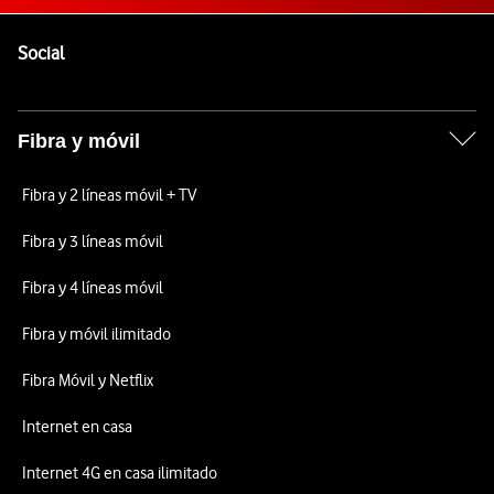
Pie de página de Vodafone
Enlaces a las redes sociales de Vodafone
Social
Fibra y móvil
Fibra y 2 líneas móvil + TV
Fibra y 3 líneas móvil
Fibra y 4 líneas móvil
Fibra y móvil ilimitado
Fibra Móvil y Netflix
Internet en casa
Internet 4G en casa ilimitado