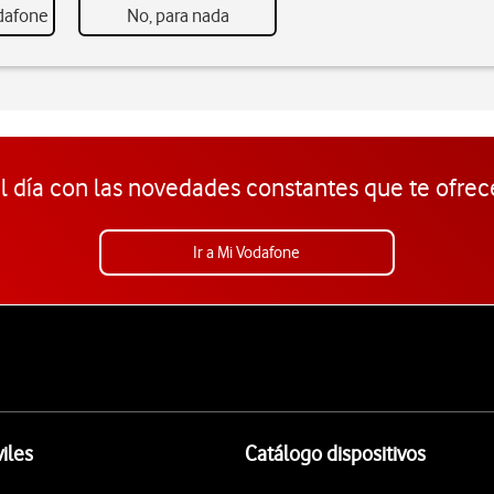
odafone
No, para nada
l día con las novedades constantes que te ofrec
Ir a Mi Vodafone
iles
Catálogo dispositivos