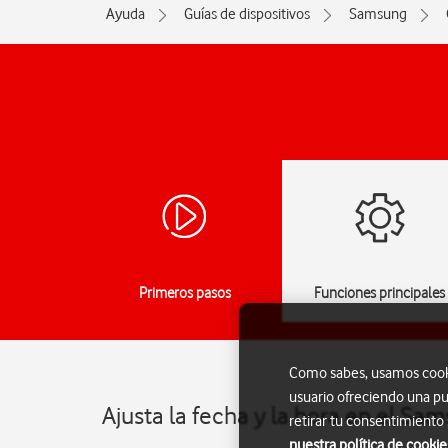
Ayuda
Guías de dispositivos
Samsung
Primeros pasos
Funciones principales
Como sabes, usamos cookie
usuario ofreciendo una pu
Ajusta la fecha y la hora en el S
retirar tu consentimiento
nuestra política de cookie