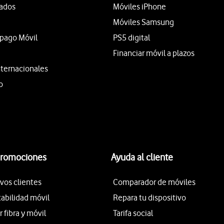
tados
Móviles iPhone
Móviles Samsung
epago Móvil
PS5 digital
Financiar móvil a plazos
nternacionales
o
promociones
Ayuda al cliente
vos clientes
Comparador de móviles
tabilidad móvil
Repara tu dispositivo
fibra y móvil
Tarifa social