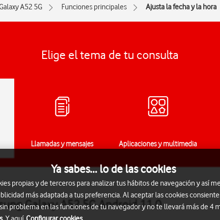
Galaxy A52 5G
Funciones principales
Ajusta la fecha y la hora
Elige el tema de tu consulta
Llamadas y mensajes
Aplicaciones y multimedia
Ya sabes... lo de las cookies
s propias y de terceros para analizar tus hábitos de navegación y así me
blicidad más adaptada a tus preferencia. Al aceptar las cookies consiente
amsung Galaxy A52 5G Android 11.0
 sin problema en las funciones de tu navegador y no te llevará más de 4
s.
Y aquí
Configurar cookies