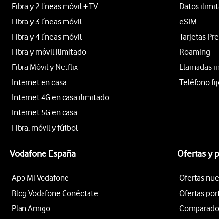
Fibra y 2 líneas móvil + TV
Datos ilimi
Fibra y 3 líneas móvil
eSIM
Fibra y 4 líneas móvil
Tarjetas Pr
Fibra y móvil ilimitado
Roaming
Fibra Móvil y Netflix
Llamadas i
Internet en casa
Teléfono fij
Internet 4G en casa ilimitado
Internet 5G en casa
Fibra, móvil y fútbol
Vodafone España
Ofertas y 
App Mi Vodafone
Ofertas nue
Blog Vodafone Conéctate
Ofertas por
Plan Amigo
Comparador 