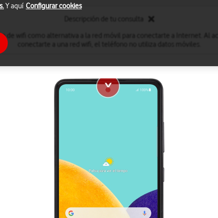
s.
Y aquí
Configurar cookies
Descripción de tu consulta
ón de wifi como alternativa a la red móvil para conectarte a Internet. Al act
conectarte a una red wifi, el teléfono no utiliza datos móviles.