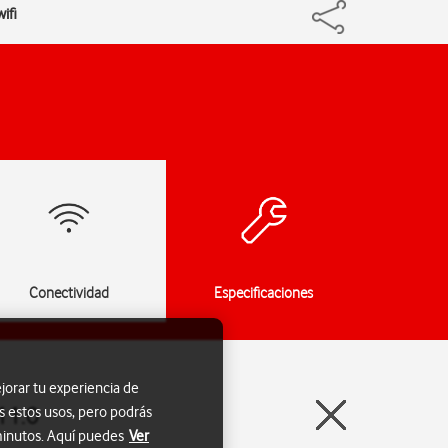
ifi
Conectividad
Especificaciones
jorar tu experiencia de
11.0
s estos usos, pero podrás
 minutos. Aquí puedes
Ver