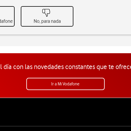
odafone
No, para nada
l día con las novedades constantes que te ofrec
Ir a Mi Vodafone