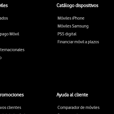
iles
Catálogo dispositivos
tados
Móviles iPhone
Móviles Samsung
epago Móvil
PS5 digital
Financiar móvil a plazos
nternacionales
o
promociones
Ayuda al cliente
vos clientes
Comparador de móviles