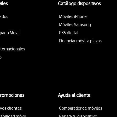
iles
Catálogo dispositivos
tados
Móviles iPhone
Móviles Samsung
epago Móvil
PS5 digital
Financiar móvil a plazos
nternacionales
o
promociones
Ayuda al cliente
vos clientes
Comparador de móviles
tabilidad móvil
Repara tu dispositivo