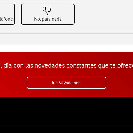
odafone
No, para nada
l día con las novedades constantes que te ofrec
Ir a Mi Vodafone