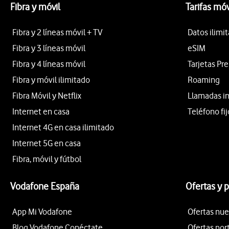
Fibra y móvil
Tarifas móv
Fibra y 2 líneas móvil + TV
Datos ilimi
Fibra y 3 líneas móvil
eSIM
Fibra y 4 líneas móvil
Tarjetas Pr
Fibra y móvil ilimitado
Roaming
Fibra Móvil y Netflix
Llamadas i
Internet en casa
Teléfono fij
Internet 4G en casa ilimitado
Internet 5G en casa
Fibra, móvil y fútbol
Vodafone España
Ofertas y 
App Mi Vodafone
Ofertas nue
Blog Vodafone Conéctate
Ofertas por