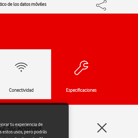
tico de los datos móviles
Conectividad
Especificaciones
jorar tu experiencia de
52 5G Android
s estos usos, pero podrás