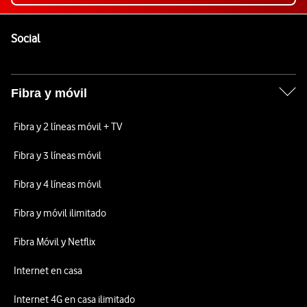
Pie de página de Vodafone
Enlaces a las redes sociales de Vodafone
Social
Fibra y móvil
Fibra y 2 líneas móvil + TV
Fibra y 3 líneas móvil
Fibra y 4 líneas móvil
Fibra y móvil ilimitado
Fibra Móvil y Netflix
Internet en casa
Internet 4G en casa ilimitado