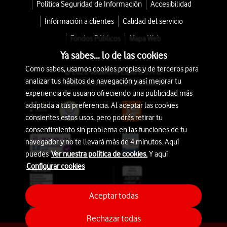
Política Seguridad de Información
Accesibilidad
Información a clientes
Calidad del servicio
Fondos Públicos
Mapa Web
Ya sabes... lo de las cookies
Como sabes, usamos cookies propias y de terceros para
© 2026 Vodafone España S.A.U.
analizar tus hábitos de navegación y así mejorar tu
Avda. América 115, 28042 Madrid
experiencia de usuario ofreciendo una publicidad más
adaptada a tus preferencia. Al aceptar las cookies
consientes estos usos, pero podrás retirar tu
consentimiento sin problema en las funciones de tu
navegador y no te llevará más de 4 minutos. Aquí
puedes
Ver nuestra política de cookies.
Y aquí
Configurar cookies
Aceptar todas
Rechazar todas