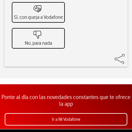
Sí, con queja a Vodafone
No, para nada
Ponte al día con las novedades constantes que te ofrece
la app
Ir a Mi Vodafone
Pie de página de Vodafone