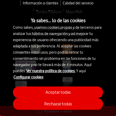
Información a clientes
Calidad del servicio
Fondos Públicos
Mapa Web
Ya sabes... lo de las cookies
Como sabes, usamos cookies propias y de terceros para
© 2026 Vodafone España S.A.U.
analizar tus hábitos de navegación y así mejorar tu
Avda. América 115, 28042 Madrid
experiencia de usuario ofreciendo una publicidad más
adaptada a tus preferencia. Al aceptar las cookies
consientes estos usos, pero podrás retirar tu
consentimiento sin problema en las funciones de tu
navegador y no te llevará más de 4 minutos. Aquí
puedes
Ver nuestra política de cookies.
Y aquí
Configurar cookies
Aceptar todas
Rechazar todas
Ayúdame a elegir