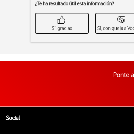
¿Te ha resultado útil esta información?
Sí, gracias
Sí, con queja a V
Ponte a
Pie de página de Vodafone
Enlaces a las redes sociales de Vodafone
Social