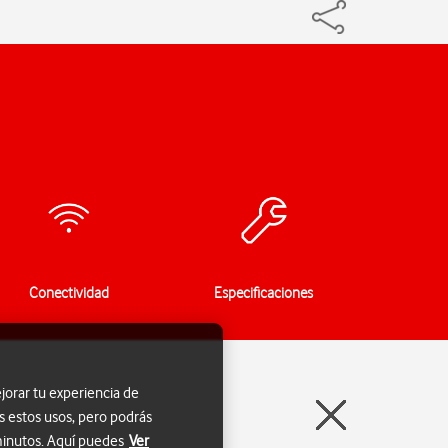
Conectividad
Especificaciones
jorar tu experiencia de
s estos usos, pero podrás
 minutos. Aquí puedes
Ver