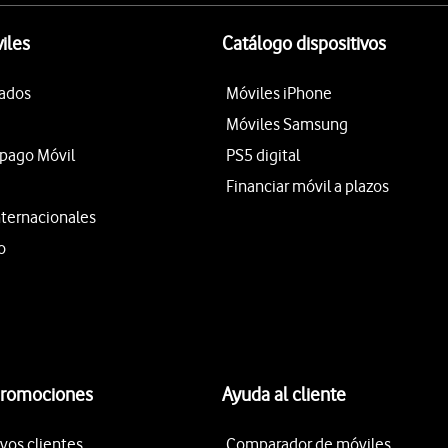
iles
Catálogo dispositivos
tados
Móviles iPhone
Móviles Samsung
epago Móvil
PS5 digital
Financiar móvil a plazos
nternacionales
o
promociones
Ayuda al cliente
vos clientes
Comparador de móviles