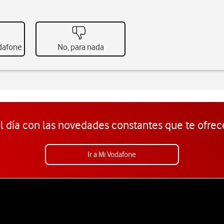
odafone
No, para nada
l día con las novedades constantes que te ofrec
Ir a Mi Vodafone