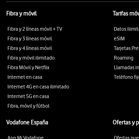
Fibra y móvil
Tarifas móv
Fibra y 2 líneas móvil + TV
Datos ilimi
Fibra y 3 líneas móvil
eSIM
Fibra y 4 líneas móvil
Tarjetas Pr
Fibra y móvil ilimitado
Roaming
Fibra Móvil y Netflix
Llamadas i
Internet en casa
Teléfono fij
Internet 4G en casa ilimitado
Internet 5G en casa
Fibra, móvil y fútbol
Vodafone España
Ofertas y 
App Mi Vodafone
Ofertas nue