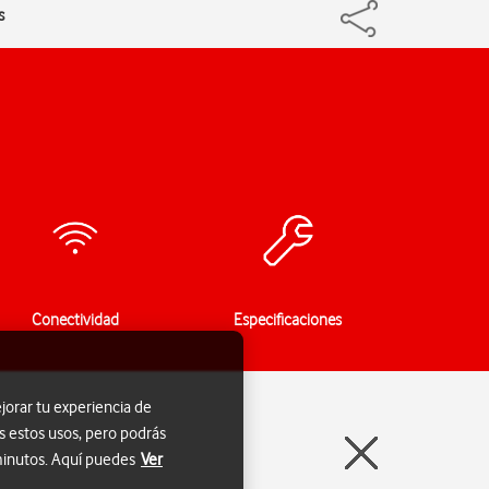
s
Conectividad
Especificaciones
jorar tu experiencia de
s estos usos, pero podrás
 minutos. Aquí puedes
Ver