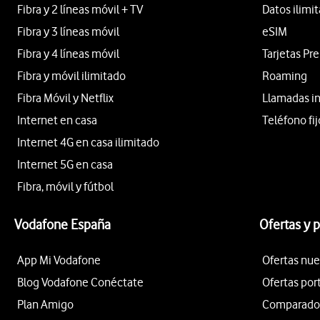
Fibra y 2 líneas móvil + TV
Datos ilimi
Fibra y 3 líneas móvil
eSIM
Fibra y 4 líneas móvil
Tarjetas Pr
Fibra y móvil ilimitado
Roaming
Fibra Móvil y Netflix
Llamadas i
Internet en casa
Teléfono fij
Internet 4G en casa ilimitado
Internet 5G en casa
Fibra, móvil y fútbol
Vodafone España
Ofertas y 
App Mi Vodafone
Ofertas nue
Blog Vodafone Conéctate
Ofertas por
Plan Amigo
Comparador 