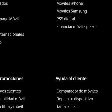
tados
Móviles iPhone
Móviles Samsung
epago Móvil
PS5 digital
Financiar móvil a plazos
nternacionales
o
promociones
Ayuda al cliente
vos clientes
Comparador de móviles
tabilidad móvil
Repara tu dispositivo
fibra y móvil
Tarifa social