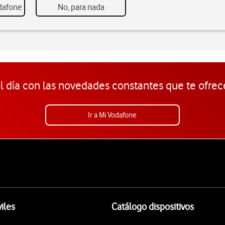
odafone
No, para nada
l día con las novedades constantes que te ofrec
Ir a Mi Vodafone
iles
Catálogo dispositivos