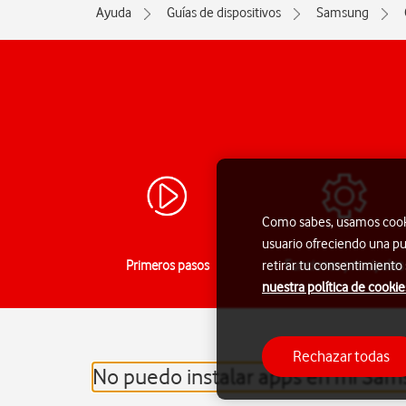
Ayuda
Guías de dispositivos
Samsung
Como sabes, usamos cookie
usuario ofreciendo una pu
Primeros pasos
Funciones principales
retirar tu consentimiento
nuestra política de cookie
Rechazar todas
No puedo instalar apps en mi Sam