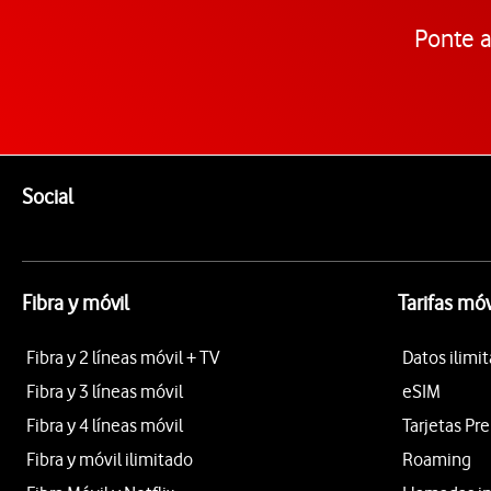
Ponte a
Pie de página de Vodafone
Enlaces a las redes sociales de Vodafone
Social
Fibra y móvil
Tarifas móv
Fibra y 2 líneas móvil + TV
Datos ilimi
Fibra y 3 líneas móvil
eSIM
Fibra y 4 líneas móvil
Tarjetas Pr
Fibra y móvil ilimitado
Roaming