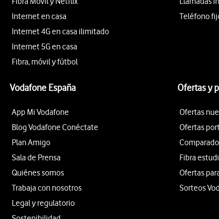
Fibra Móvil y Netflix
Llamadas i
Internet en casa
Teléfono fij
Internet 4G en casa ilimitado
Internet 5G en casa
Fibra, móvil y fútbol
Vodafone España
Ofertas y 
App Mi Vodafone
Ofertas nue
Blog Vodafone Conéctate
Ofertas por
Plan Amigo
Comparador 
Sala de Prensa
Fibra estud
Quiénes somos
Ofertas par
Trabaja con nosotros
Sorteos Vo
Legal y regulatorio
Sostenibilidad