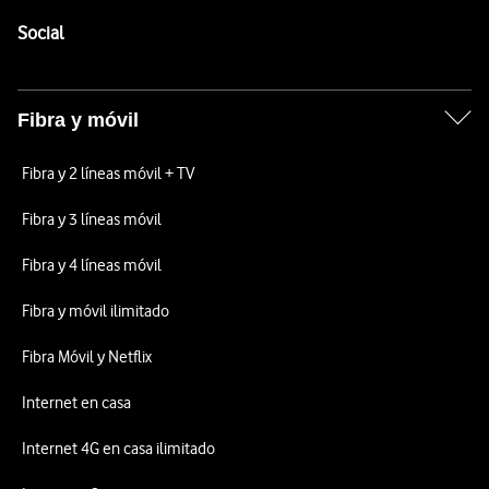
Pie de página de Vodafone
Enlaces a las redes sociales de Vodafone
Social
Fibra y móvil
Fibra y 2 líneas móvil + TV
Fibra y 3 líneas móvil
Fibra y 4 líneas móvil
Fibra y móvil ilimitado
Fibra Móvil y Netflix
Internet en casa
Internet 4G en casa ilimitado