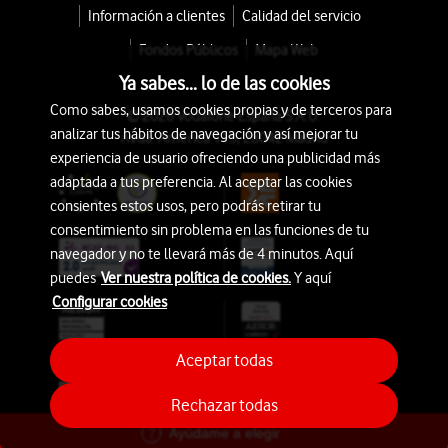
Información a clientes
Calidad del servicio
Fondos Públicos
Mapa Web
Ya sabes... lo de las cookies
Como sabes, usamos cookies propias y de terceros para
© 2026 Vodafone España S.A.U.
analizar tus hábitos de navegación y así mejorar tu
Avda. América 115, 28042 Madrid
experiencia de usuario ofreciendo una publicidad más
adaptada a tus preferencia. Al aceptar las cookies
consientes estos usos, pero podrás retirar tu
consentimiento sin problema en las funciones de tu
navegador y no te llevará más de 4 minutos. Aquí
puedes
Ver nuestra política de cookies.
Y aquí
Configurar cookies
Aceptar todas
Rechazar todas
Ayúdame a elegir