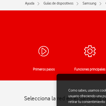
Ayuda
Guías de dispositivos
Samsung
Primeros pasos
Funciones principales
Como sabes, usamos cookie
usuario ofreciendo una pu
Selecciona la red en el Samsung 
retirar tu consentimiento