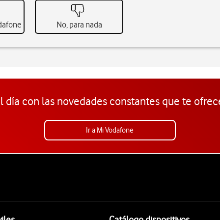
odafone
No, para nada
l día con las novedades constantes que te ofrec
Ir a Mi Vodafone
iles
Catálogo dispositivos