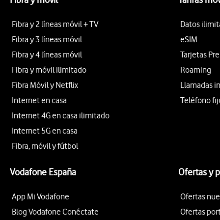
Fibra y 2 líneas móvil + TV
Datos ilimi
Fibra y 3 líneas móvil
eSIM
Fibra y 4 líneas móvil
Tarjetas Pr
Fibra y móvil ilimitado
Roaming
Fibra Móvil y Netflix
Llamadas i
Internet en casa
Teléfono fij
Internet 4G en casa ilimitado
Internet 5G en casa
Fibra, móvil y fútbol
Vodafone España
Ofertas y 
App Mi Vodafone
Ofertas nue
Blog Vodafone Conéctate
Ofertas por