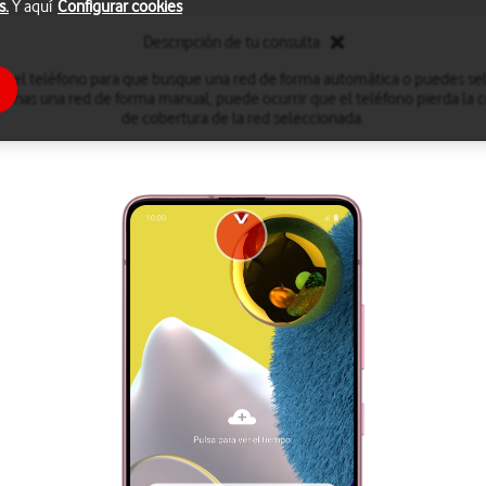
s.
Y aquí
Configurar cookies
Descripción de tu consulta
r el teléfono para que busque una red de forma automática o puedes se
onas una red de forma manual, puede ocurrir que el teléfono pierda la co
de cobertura de la red seleccionada.