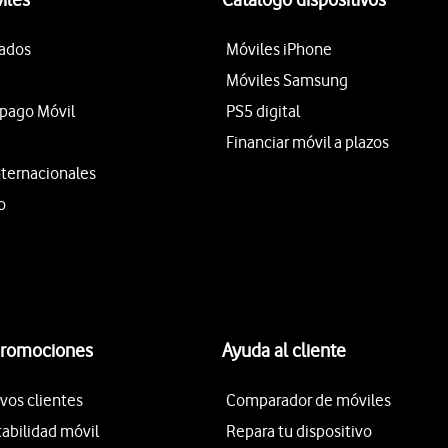
tados
Móviles iPhone
Móviles Samsung
epago Móvil
PS5 digital
Financiar móvil a plazos
nternacionales
o
promociones
Ayuda al cliente
vos clientes
Comparador de móviles
tabilidad móvil
Repara tu dispositivo