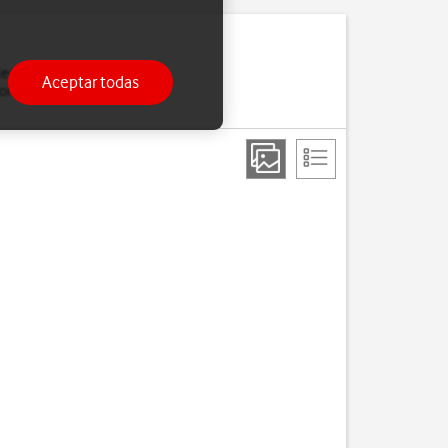
leccionar una red
Aceptar todas
nexión si sales del área