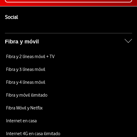
Pie de página de Vodafone
Enlaces a las redes sociales de Vodafone
Social
Fibra y móvil
Fibra y 2 líneas móvil + TV
Fibra y 3 líneas móvil
Fibra y 4 líneas móvil
Fibra y móvil ilimitado
Fibra Móvil y Netflix
Internet en casa
Internet 4G en casa ilimitado