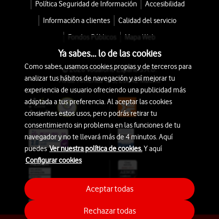
Política Seguridad de Información
Accesibilidad
Información a clientes
Calidad del servicio
Fondos Públicos
Mapa Web
Ya sabes... lo de las cookies
Como sabes, usamos cookies propias y de terceros para
© 2026 Vodafone España S.A.U.
analizar tus hábitos de navegación y así mejorar tu
Avda. América 115, 28042 Madrid
experiencia de usuario ofreciendo una publicidad más
adaptada a tus preferencia. Al aceptar las cookies
consientes estos usos, pero podrás retirar tu
consentimiento sin problema en las funciones de tu
navegador y no te llevará más de 4 minutos. Aquí
puedes
Ver nuestra política de cookies.
Y aquí
Configurar cookies
Aceptar todas
Rechazar todas