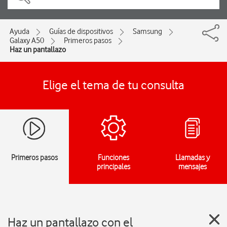
Ayuda
Guías de dispositivos
Samsung
Galaxy A50
Primeros pasos
Haz un pantallazo
Elige el tema de tu consulta
Primeros pasos
Funciones
Llamadas y
principales
mensajes
Haz un pantallazo con el