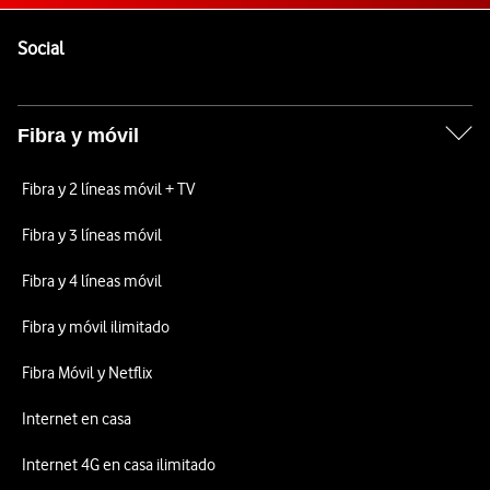
Pie de página de Vodafone
Enlaces a las redes sociales de Vodafone
Social
Fibra y móvil
Fibra y 2 líneas móvil + TV
Fibra y 3 líneas móvil
Fibra y 4 líneas móvil
Fibra y móvil ilimitado
Fibra Móvil y Netflix
Internet en casa
Internet 4G en casa ilimitado