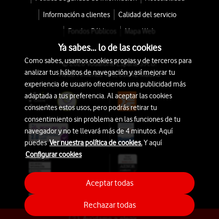
Información a clientes
Calidad del servicio
Fondos Públicos
Mapa Web
Ya sabes... lo de las cookies
Como sabes, usamos cookies propias y de terceros para
© 2026 Vodafone España S.A.U.
analizar tus hábitos de navegación y así mejorar tu
Avda. América 115, 28042 Madrid
experiencia de usuario ofreciendo una publicidad más
adaptada a tus preferencia. Al aceptar las cookies
consientes estos usos, pero podrás retirar tu
consentimiento sin problema en las funciones de tu
navegador y no te llevará más de 4 minutos. Aquí
puedes
Ver nuestra política de cookies.
Y aquí
Configurar cookies
Aceptar todas
Rechazar todas
Ayúdame a elegir