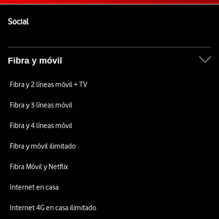
Pie de página de Vodafone
Enlaces a las redes sociales de Vodafone
Social
Fibra y móvil
Fibra y 2 líneas móvil + TV
Fibra y 3 líneas móvil
Fibra y 4 líneas móvil
Fibra y móvil ilimitado
Fibra Móvil y Netflix
Internet en casa
Internet 4G en casa ilimitado