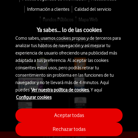
Información a clientes
Calidad del servicio
Fondos Públicos
Mapa Web
Ya sabes... lo de las cookies
Como sabes, usamos cookies propias y de terceros para
© 2026 Vodafone España S.A.U.
analizar tus hábitos de navegación y así mejorar tu
Avda. América 115, 28042 Madrid
experiencia de usuario ofreciendo una publicidad más
adaptada a tus preferencia. Al aceptar las cookies
consientes estos usos, pero podrás retirar tu
consentimiento sin problema en las funciones de tu
navegador y no te llevará más de 4 minutos. Aquí
puedes
Ver nuestra política de cookies.
Y aquí
Configurar cookies
Aceptar todas
Rechazar todas
Ayúdame a elegir