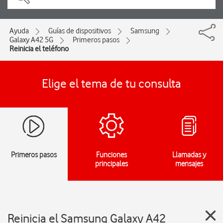
Ayuda
Guías de dispositivos
Samsung
Galaxy A42 5G
Primeros pasos
Reinicia el teléfono
Elige el tema de tu consulta
Primeros pasos
Funciones
Llamadas y
principales
mensajes
Reinicia el Samsung Galaxy A42