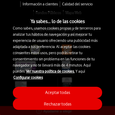
Información a clientes
Calidad del servicio
Fondos Públicos
Mapa Web
Ya sabes... lo de las cookies
Como sabes, usamos cookies propias y de terceros para
© 2026 Vodafone España S.A.U.
analizar tus hábitos de navegación y así mejorar tu
Avda. América 115, 28042 Madrid
experiencia de usuario ofreciendo una publicidad más
adaptada a tus preferencia. Al aceptar las cookies
consientes estos usos, pero podrás retirar tu
consentimiento sin problema en las funciones de tu
navegador y no te llevará más de 4 minutos. Aquí
puedes
Ver nuestra política de cookies.
Y aquí
Configurar cookies
Aceptar todas
Rechazar todas
Ayúdame a elegir