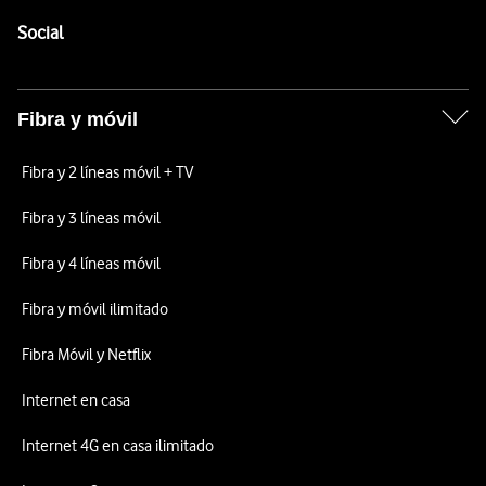
Pie de página de Vodafone
Enlaces a las redes sociales de Vodafone
Social
Fibra y móvil
Fibra y 2 líneas móvil + TV
Fibra y 3 líneas móvil
Fibra y 4 líneas móvil
Fibra y móvil ilimitado
Fibra Móvil y Netflix
Internet en casa
Internet 4G en casa ilimitado