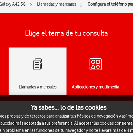
Galaxy A42 5G
Llamadas y mensajes
Configura el teléfono pa
Elige el tema de tu consulta
Llamadas y mensajes
Aplicaciones y multimedia
Ya sabes... lo de las cookies
s propias y de terceros para analizar tus hábitos de navegación y así me
5G Android 11.0 para correo electrónico PO
blicidad más adaptada a tus preferencia. Al aceptar las cookies consiente
 sin problema en las funciones de tu navegador y no te llevará más de 4