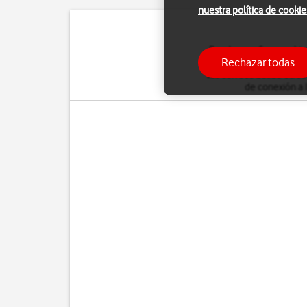
nuestra política de cookie
Puedes configurar el te
Rechazar todas
cuenta POP3 se descarg
tus correos desde otros 
de conexión a 