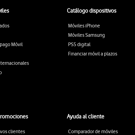
iles
Catálogo dispositivos
tados
Móviles iPhone
Móviles Samsung
epago Móvil
PS5 digital
Financiar móvil a plazos
nternacionales
o
promociones
Ayuda al cliente
vos clientes
Comparador de móviles