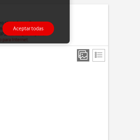
reo electrónico. Con una
Aceptar todas
no es posible acceder a
POP3, tienes que disponer
o para Internet
.