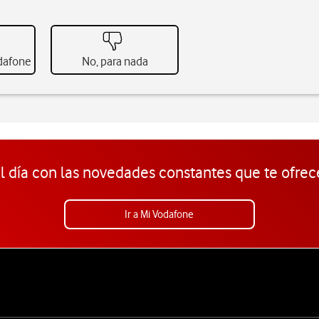
odafone
No, para nada
l día con las novedades constantes que te ofrec
Ir a Mi Vodafone