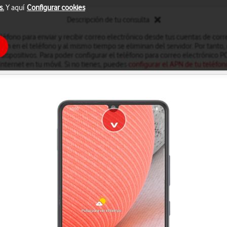
s.
Y aquí
Configurar cookies
Descripción de tu consulta
léfono para enviar y recibir correo electrónico desde tus cuentas de cor
an en el teléfono y al mismo tiempo se eliminan del servidor. Por tanto, 
dispositivos. Para poder configurar el teléfono para correo electrónico 
Internet en tu móvil. Si no tienes, puedes
configurar el APN de tu teléfon