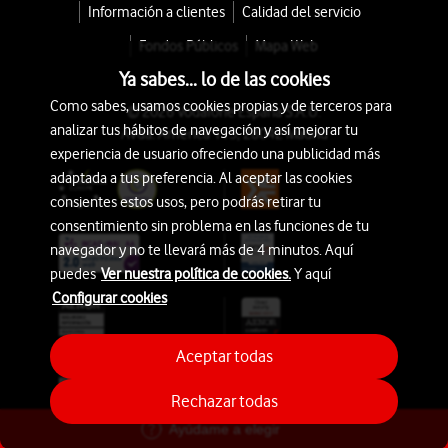
Información a clientes
Calidad del servicio
Fondos Públicos
Mapa Web
Ya sabes... lo de las cookies
Como sabes, usamos cookies propias y de terceros para
© 2026 Vodafone España S.A.U.
analizar tus hábitos de navegación y así mejorar tu
Avda. América 115, 28042 Madrid
experiencia de usuario ofreciendo una publicidad más
adaptada a tus preferencia. Al aceptar las cookies
consientes estos usos, pero podrás retirar tu
consentimiento sin problema en las funciones de tu
navegador y no te llevará más de 4 minutos. Aquí
puedes
Ver nuestra política de cookies.
Y aquí
Configurar cookies
Aceptar todas
Rechazar todas
Ayúdame a elegir