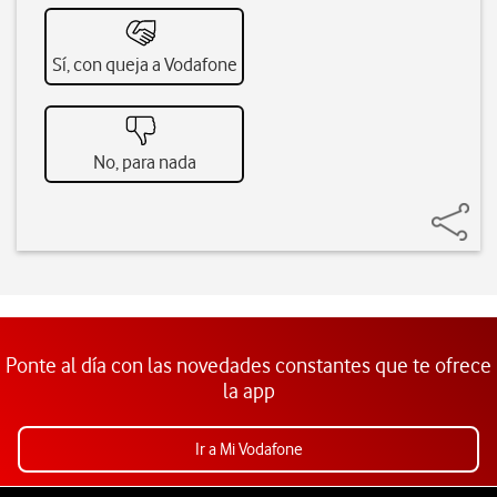
Sí, con queja a Vodafone
No, para nada
Ponte al día con las novedades constantes que te ofrece
la app
Ir a Mi Vodafone
Pie de página de Vodafone