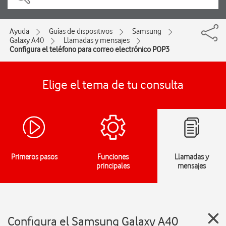
Ayuda
Guías de dispositivos
Samsung
Galaxy A40
Llamadas y mensajes
Configura el teléfono para correo electrónico POP3
Elige el tema de tu consulta
Primeros pasos
Funciones
Llamadas y
principales
mensajes
Configura el Samsung Galaxy A40