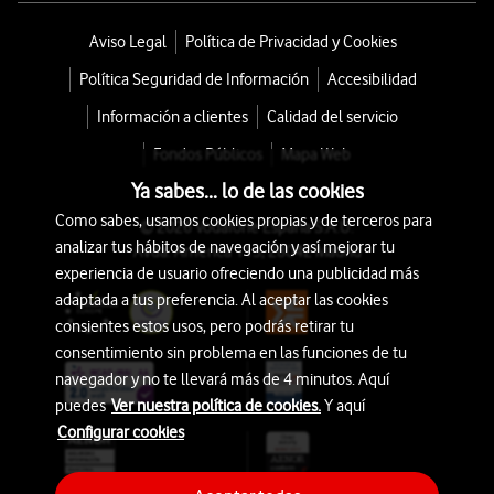
Aviso Legal
Política de Privacidad y Cookies
Política Seguridad de Información
Accesibilidad
Información a clientes
Calidad del servicio
Fondos Públicos
Mapa Web
Ya sabes... lo de las cookies
Como sabes, usamos cookies propias y de terceros para
© 2026 Vodafone España S.A.U.
analizar tus hábitos de navegación y así mejorar tu
Avda. América 115, 28042 Madrid
experiencia de usuario ofreciendo una publicidad más
adaptada a tus preferencia. Al aceptar las cookies
consientes estos usos, pero podrás retirar tu
consentimiento sin problema en las funciones de tu
navegador y no te llevará más de 4 minutos. Aquí
puedes
Ver nuestra política de cookies.
Y aquí
Configurar cookies