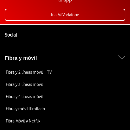
Ir a Mi Vodafone
Pie de página de Vodafone
Enlaces a las redes sociales de Vodafone
Social
Fibra y móvil
Fibra y 2 líneas móvil + TV
Fibra y 3 líneas móvil
Fibra y 4 líneas móvil
Fibra y móvil ilimitado
Fibra Móvil y Netflix