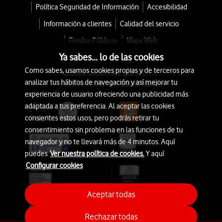
Política Seguridad de Información
Accesibilidad
Información a clientes
Calidad del servicio
Fondos Públicos
Mapa Web
Ya sabes... lo de las cookies
Como sabes, usamos cookies propias y de terceros para
© 2026 Vodafone España S.A.U.
analizar tus hábitos de navegación y así mejorar tu
Avda. América 115, 28042 Madrid
experiencia de usuario ofreciendo una publicidad más
adaptada a tus preferencia. Al aceptar las cookies
consientes estos usos, pero podrás retirar tu
consentimiento sin problema en las funciones de tu
navegador y no te llevará más de 4 minutos. Aquí
puedes
Ver nuestra política de cookies.
Y aquí
Configurar cookies
Aceptar todas
Rechazar todas