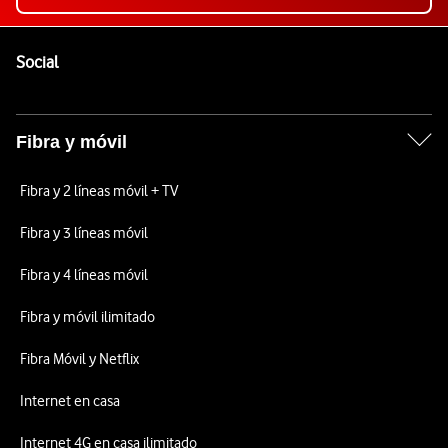
Pie de página de Vodafone
Enlaces a las redes sociales de Vodafone
Social
Fibra y móvil
Fibra y 2 líneas móvil + TV
Fibra y 3 líneas móvil
Fibra y 4 líneas móvil
Fibra y móvil ilimitado
Fibra Móvil y Netflix
Internet en casa
Internet 4G en casa ilimitado