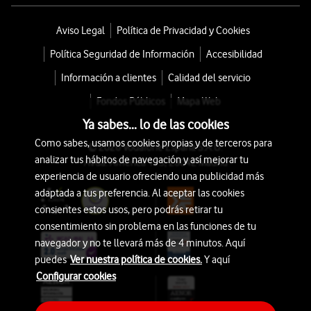
Aviso Legal
Política de Privacidad y Cookies
Política Seguridad de Información
Accesibilidad
Información a clientes
Calidad del servicio
Fondos Públicos
Mapa Web
Ya sabes... lo de las cookies
Como sabes, usamos cookies propias y de terceros para
© 2026 Vodafone España S.A.U.
analizar tus hábitos de navegación y así mejorar tu
Avda. América 115, 28042 Madrid
experiencia de usuario ofreciendo una publicidad más
adaptada a tus preferencia. Al aceptar las cookies
consientes estos usos, pero podrás retirar tu
consentimiento sin problema en las funciones de tu
navegador y no te llevará más de 4 minutos. Aquí
puedes
Ver nuestra política de cookies.
Y aquí
Configurar cookies