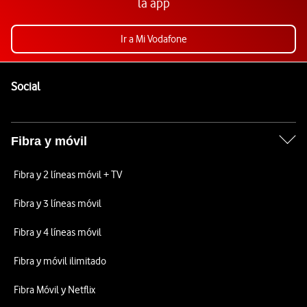
la app
Ir a Mi Vodafone
Pie de página de Vodafone
Enlaces a las redes sociales de Vodafone
Social
Fibra y móvil
Fibra y 2 líneas móvil + TV
Fibra y 3 líneas móvil
Fibra y 4 líneas móvil
Fibra y móvil ilimitado
Fibra Móvil y Netflix