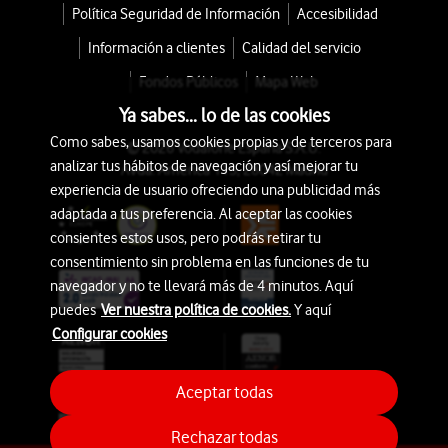
Política Seguridad de Información
Accesibilidad
Información a clientes
Calidad del servicio
Fondos Públicos
Mapa Web
Ya sabes... lo de las cookies
Como sabes, usamos cookies propias y de terceros para
© 2026 Vodafone España S.A.U.
analizar tus hábitos de navegación y así mejorar tu
Avda. América 115, 28042 Madrid
experiencia de usuario ofreciendo una publicidad más
adaptada a tus preferencia. Al aceptar las cookies
consientes estos usos, pero podrás retirar tu
consentimiento sin problema en las funciones de tu
navegador y no te llevará más de 4 minutos. Aquí
puedes
Ver nuestra política de cookies.
Y aquí
Configurar cookies
Aceptar todas
Rechazar todas