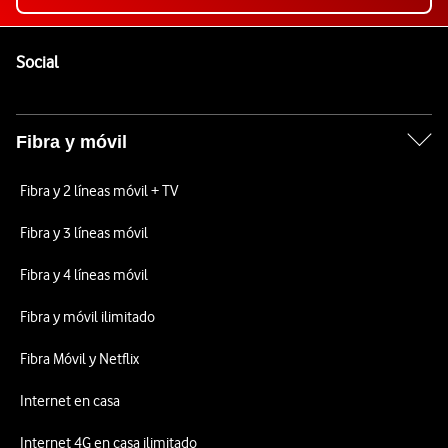
Pie de página de Vodafone
Enlaces a las redes sociales de Vodafone
Social
Fibra y móvil
Fibra y 2 líneas móvil + TV
Fibra y 3 líneas móvil
Fibra y 4 líneas móvil
Fibra y móvil ilimitado
Fibra Móvil y Netflix
Internet en casa
Internet 4G en casa ilimitado