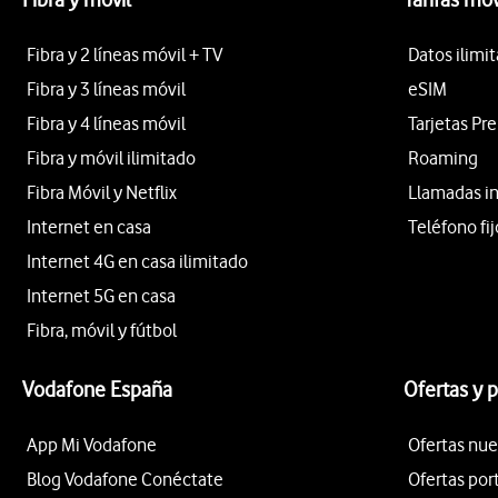
Fibra y 2 líneas móvil + TV
Datos ilimi
Fibra y 3 líneas móvil
eSIM
Fibra y 4 líneas móvil
Tarjetas Pr
Fibra y móvil ilimitado
Roaming
Fibra Móvil y Netflix
Llamadas i
Internet en casa
Teléfono fij
Internet 4G en casa ilimitado
Internet 5G en casa
Fibra, móvil y fútbol
Vodafone España
Ofertas y 
App Mi Vodafone
Ofertas nue
Blog Vodafone Conéctate
Ofertas por