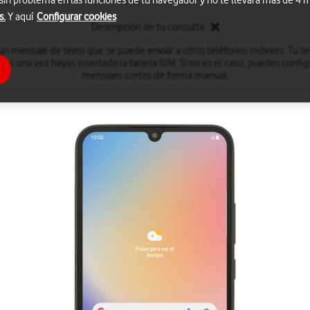
 sin problema en las funciones de tu navegador y no te llevará más de 4
s.
Y aquí
Configurar cookies
Descripción de tu consulta
n mensaje de texto que se puede enviar a otros teléfonos móviles. Tu t
tos una vez hayas insertado la tarjeta SIM. Si no es el caso, puedes config
mensajes cortos de forma manual.