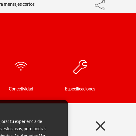
ra mensajes cortos
Conectividad
Especificaciones
jorar tu experiencia de
s estos usos, pero podrás