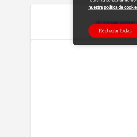
retirar tu consentimiento
nuestra política de cookie
Un mensaje corto es u
recibir mensajes cor
Rechazar todas