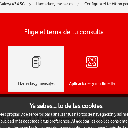
Galaxy A34 5G
Llamadas y mensajes
Configura el teléfono pa
Elige el tema de tu consulta
Llamadas y mensajes
Aplicaciones y multimedia
Ya sabes... lo de las cookies
s propias y de terceros para analizar tus hábitos de navegación y así me
5G Android 13 para mensajes cortos (SMS)
blicidad más adaptada a tus preferencia. Al aceptar las cookies consiente