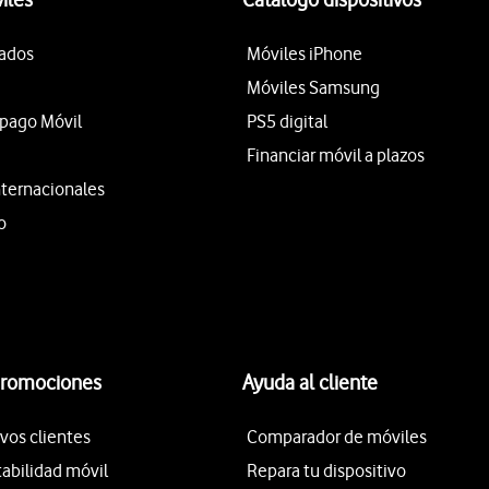
tados
Móviles iPhone
Móviles Samsung
epago Móvil
PS5 digital
Financiar móvil a plazos
nternacionales
o
promociones
Ayuda al cliente
vos clientes
Comparador de móviles
tabilidad móvil
Repara tu dispositivo