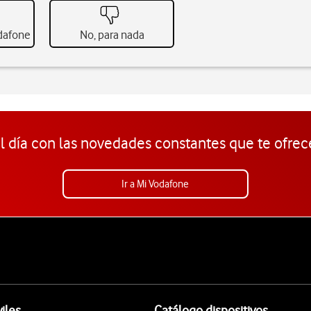
odafone
No, para nada
l día con las novedades constantes que te ofrec
Ir a Mi Vodafone
iles
Catálogo dispositivos