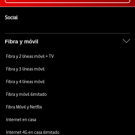
Pie de página de Vodafone
Enlaces a las redes sociales de Vodafone
Social
Fibra y móvil
Fibra y 2 líneas móvil + TV
Fibra y 3 líneas móvil
Fibra y 4 líneas móvil
Fibra y móvil ilimitado
Fibra Móvil y Netflix
Internet en casa
Internet 4G en casa ilimitado