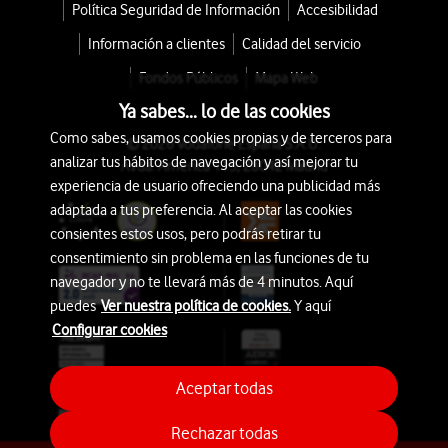
Política Seguridad de Información
Accesibilidad
Información a clientes
Calidad del servicio
Fondos Públicos
Mapa Web
Ya sabes... lo de las cookies
Como sabes, usamos cookies propias y de terceros para
© 2026 Vodafone España S.A.U.
analizar tus hábitos de navegación y así mejorar tu
Avda. América 115, 28042 Madrid
experiencia de usuario ofreciendo una publicidad más
adaptada a tus preferencia. Al aceptar las cookies
consientes estos usos, pero podrás retirar tu
consentimiento sin problema en las funciones de tu
navegador y no te llevará más de 4 minutos. Aquí
puedes
Ver nuestra política de cookies.
Y aquí
Configurar cookies
Aceptar todas
Rechazar todas