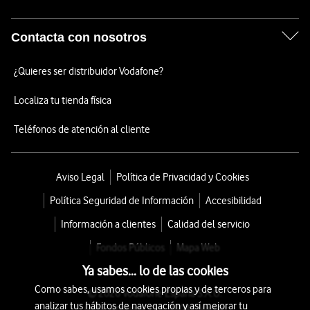
Contacta con nosotros
¿Quieres ser distribuidor Vodafone?
Localiza tu tienda física
Teléfonos de atención al cliente
Aviso Legal
Política de Privacidad y Cookies
Política Seguridad de Información
Accesibilidad
Información a clientes
Calidad del servicio
Fondos Públicos
Mapa Web
Ya sabes... lo de las cookies
Como sabes, usamos cookies propias y de terceros para
© 2026 Vodafone España S.A.U.
analizar tus hábitos de navegación y así mejorar tu
Avda. América 115, 28042 Madrid