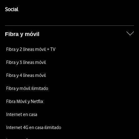
Pie de página de Vodafone
Enlaces a las redes sociales de Vodafone
Social
Fibra y móvil
Fibra y 2 líneas móvil + TV
Fibra y 3 líneas móvil
Fibra y 4 líneas móvil
Fibra y móvil ilimitado
Fibra Móvil y Netflix
Internet en casa
Internet 4G en casa ilimitado