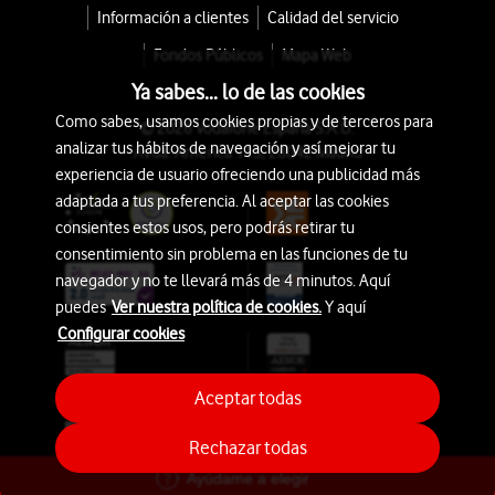
Información a clientes
Calidad del servicio
Fondos Públicos
Mapa Web
Ya sabes... lo de las cookies
Como sabes, usamos cookies propias y de terceros para
© 2026 Vodafone España S.A.U.
analizar tus hábitos de navegación y así mejorar tu
Avda. América 115, 28042 Madrid
experiencia de usuario ofreciendo una publicidad más
adaptada a tus preferencia. Al aceptar las cookies
consientes estos usos, pero podrás retirar tu
consentimiento sin problema en las funciones de tu
navegador y no te llevará más de 4 minutos. Aquí
puedes
Ver nuestra política de cookies.
Y aquí
Configurar cookies
Aceptar todas
Rechazar todas
Ayúdame a elegir