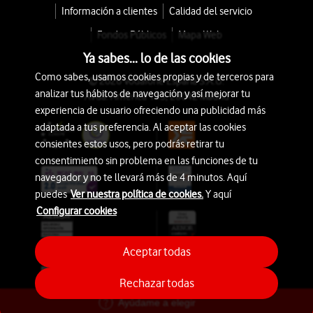
Información a clientes
Calidad del servicio
Fondos Públicos
Mapa Web
Ya sabes... lo de las cookies
Como sabes, usamos cookies propias y de terceros para
© 2026 Vodafone España S.A.U.
analizar tus hábitos de navegación y así mejorar tu
Avda. América 115, 28042 Madrid
experiencia de usuario ofreciendo una publicidad más
adaptada a tus preferencia. Al aceptar las cookies
consientes estos usos, pero podrás retirar tu
consentimiento sin problema en las funciones de tu
navegador y no te llevará más de 4 minutos. Aquí
puedes
Ver nuestra política de cookies.
Y aquí
Configurar cookies
Aceptar todas
Rechazar todas
Ayúdame a elegir