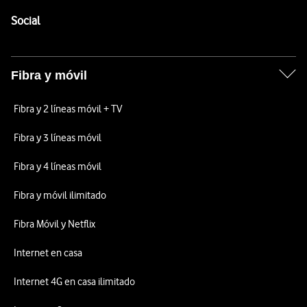
Pie de página de Vodafone
Enlaces a las redes sociales de Vodafone
Social
Fibra y móvil
Fibra y 2 líneas móvil + TV
Fibra y 3 líneas móvil
Fibra y 4 líneas móvil
Fibra y móvil ilimitado
Fibra Móvil y Netflix
Internet en casa
Internet 4G en casa ilimitado