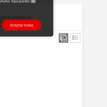
 minutos. Aquí puedes
Ver
uda el restablecer la
léfono. Es recomendable
Aceptar todas
rdan.