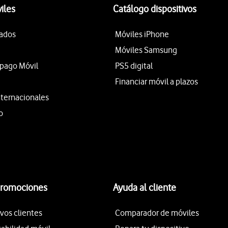
iles
Catálogo dispositivos
tados
Móviles iPhone
Móviles Samsung
epago Móvil
PS5 digital
Financiar móvil a plazos
nternacionales
o
promociones
Ayuda al cliente
vos clientes
Comparador de móviles