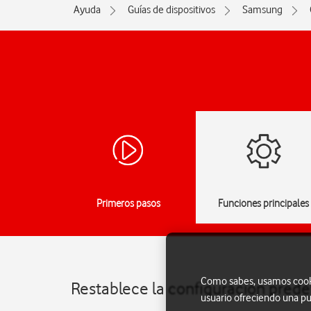
Ayuda
Guías de dispositivos
Samsung
Primeros pasos
Funciones principales
Como sabes, usamos cookie
Restablece la configuración pred
usuario ofreciendo una pu