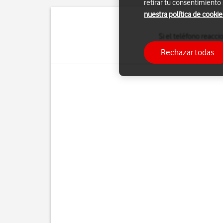
retirar tu consentimiento
nuestra política de cookie
Si el teléfono reacc
configuración predeter
Rechazar todas
hace