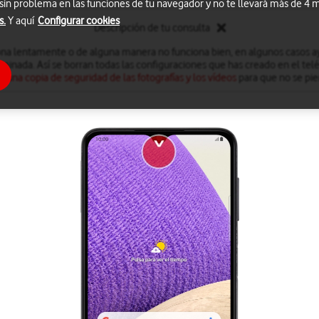
 sin problema en las funciones de tu navegador y no te llevará más de 4
s.
Y aquí
Configurar cookies
Descripción de tu consulta
iona lentamente o de alguna manera no funciona bien, en algunos casos ay
minada. Así se borran todas las configuraciones que has creado en el te
r una copia de seguridad de las fotografías y los vídeos
para que no se pie