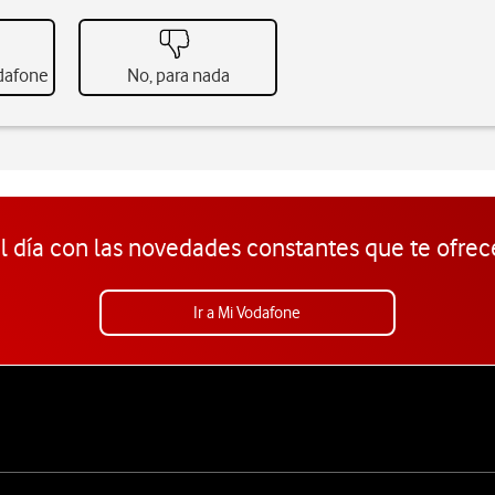
odafone
No, para nada
l día con las novedades constantes que te ofrec
Ir a Mi Vodafone