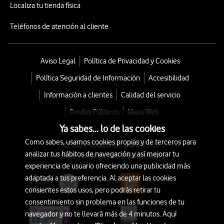
Localiza tu tienda física
Teléfonos de atención al cliente
Aviso Legal
Política de Privacidad y Cookies
Política Seguridad de Información
Accesibilidad
Información a clientes
Calidad del servicio
Fondos Públicos
Mapa Web
Ya sabes... lo de las cookies
Como sabes, usamos cookies propias y de terceros para
© 2026 Vodafone España S.A.U.
analizar tus hábitos de navegación y así mejorar tu
Avda. América 115, 28042 Madrid
experiencia de usuario ofreciendo una publicidad más
adaptada a tus preferencia. Al aceptar las cookies
consientes estos usos, pero podrás retirar tu
consentimiento sin problema en las funciones de tu
navegador y no te llevará más de 4 minutos. Aquí