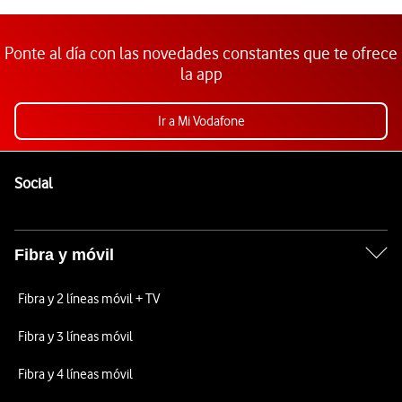
Ponte al día con las novedades constantes que te ofrece
la app
Ir a Mi Vodafone
Pie de página de Vodafone
Enlaces a las redes sociales de Vodafone
Social
Fibra y móvil
Fibra y 2 líneas móvil + TV
Fibra y 3 líneas móvil
Fibra y 4 líneas móvil