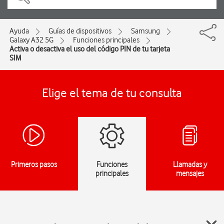
Ayuda
Guías de dispositivos
Samsung
Galaxy A32 5G
Funciones principales
Activa o desactiva el uso del código PIN de tu tarjeta
SIM
Elige el tema de tu consulta
Primeros pasos
Funciones
Llamadas y
principales
mensajes