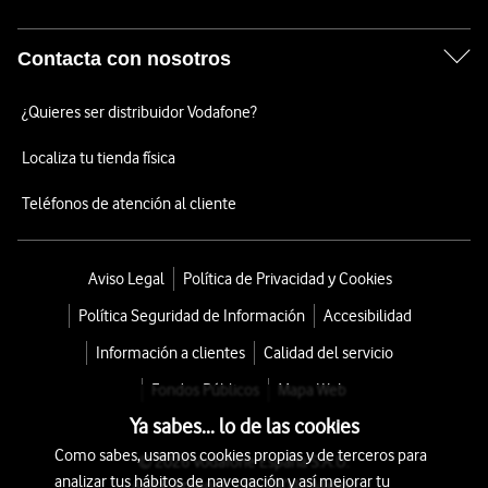
Contacta con nosotros
¿Quieres ser distribuidor Vodafone?
Localiza tu tienda física
Teléfonos de atención al cliente
Aviso Legal
Política de Privacidad y Cookies
Política Seguridad de Información
Accesibilidad
Información a clientes
Calidad del servicio
Fondos Públicos
Mapa Web
Ya sabes... lo de las cookies
Como sabes, usamos cookies propias y de terceros para
© 2026 Vodafone España S.A.U.
analizar tus hábitos de navegación y así mejorar tu
Avda. América 115, 28042 Madrid