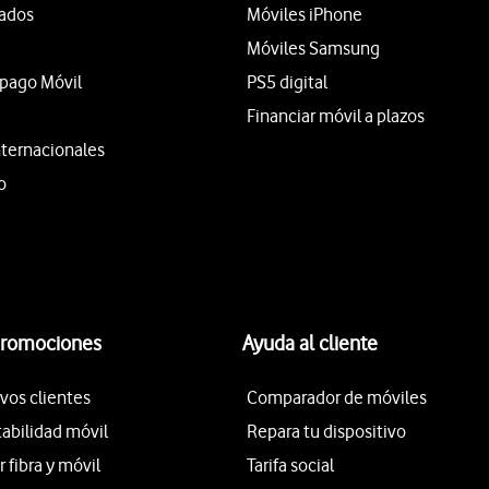
tados
Móviles iPhone
Móviles Samsung
epago Móvil
PS5 digital
Financiar móvil a plazos
nternacionales
o
promociones
Ayuda al cliente
vos clientes
Comparador de móviles
tabilidad móvil
Repara tu dispositivo
fibra y móvil
Tarifa social