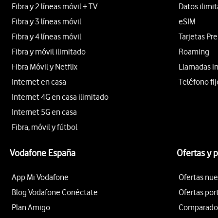
Fibra y 2 líneas móvil + TV
Datos ilimi
Fibra y 3 líneas móvil
eSIM
Fibra y 4 líneas móvil
Tarjetas Pr
Fibra y móvil ilimitado
Roaming
Fibra Móvil y Netflix
Llamadas i
Internet en casa
Teléfono fij
Internet 4G en casa ilimitado
Internet 5G en casa
Fibra, móvil y fútbol
Vodafone España
Ofertas y 
App Mi Vodafone
Ofertas nue
Blog Vodafone Conéctate
Ofertas por
Plan Amigo
Comparador 