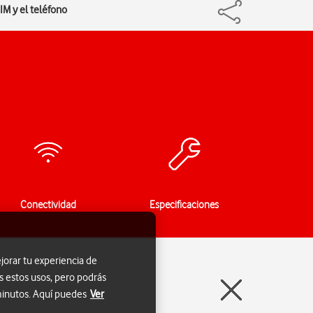
IM y el teléfono
Conectividad
Especificaciones
jorar tu experiencia de
s estos usos, pero podrás
 minutos. Aquí puedes
Ver