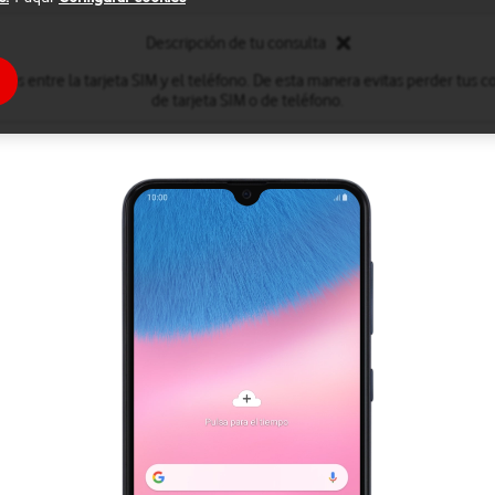
Descripción de tu consulta
tos entre la tarjeta SIM y el teléfono. De esta manera evitas perder tus
de tarjeta SIM o de teléfono.