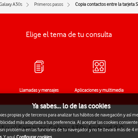
Galaxy A30s
Primeros pasos
Copia contactos entre la tarjeta S
Elige el tema de tu consulta
Llamadas y mensajes
Aplicaciones y multimedia
Ya sabes... lo de las cookies
s propias y de terceros para analizar tus hábitos de navegación y así me
blicidad más adaptada a tus preferencia. Al aceptar las cookies consiente
SIM y el Samsung Galaxy A30s Android 9.0
 sin problema en las funciones de tu navegador y no te llevará más de 4
s.
Y aquí
Configurar cookies