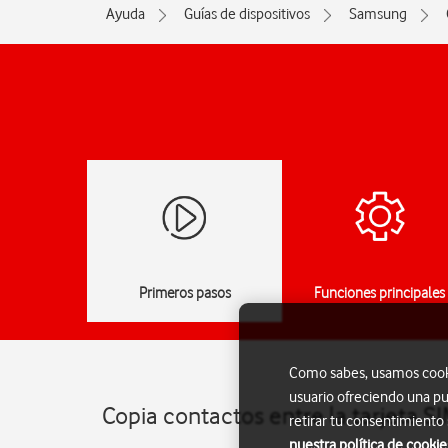
Ayuda
Guías de dispositivos
Samsung
Primeros pasos
Funciones principales
Como sabes, usamos cookie
usuario ofreciendo una pu
Copia contactos entre la tarjeta 
retirar tu consentimiento
nuestra política de cookie