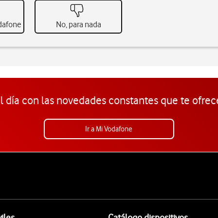
odafone
No, para nada
l día con las novedades constantes que te ofrec
Ir a Mi Vodafone
iles
Catálogo dispositivos