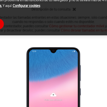
 sin problema en las funciones de tu navegador y no te llevará más de 4
s.
Y aquí
Configurar cookies
Descripción de tu consulta
testador las llamadas entrantes en estas situaciones: siempre, solo cuan
cuando no respondas o solo cuando estés no disponible.
 el contestador, puedes consultar
Cómo gestionar tu contestador móvil
y
var y desactivar desvíos, puedes consultar
Cómo desviar llamadas en tu m