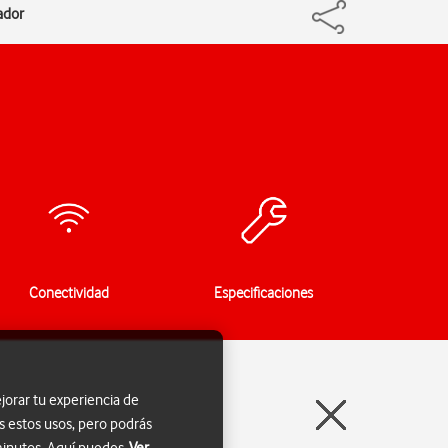
ador
Conectividad
Especificaciones
jorar tu experiencia de
s estos usos, pero podrás