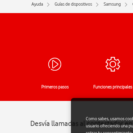
Ayuda
Guías de dispositivos
Samsung
Primeros pasos
Funciones principales
Como sabes, usamos cookie
Desvía llamadas al contestador e
usuario ofreciendo una pu