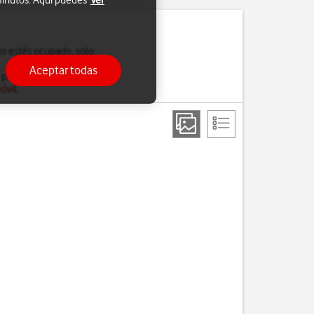
 minutos. Aquí puedes
Ver
do estés ocupado, solo
Aceptar todas
 para saber más sobre
óvil
.