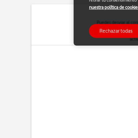
retirar tu consentimiento
nuestra política de cookie
Puedes desviar al con
Rechazar todas
Para saber más sobre
acti