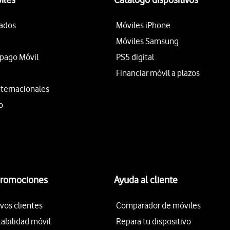
tados
Móviles iPhone
Móviles Samsung
epago Móvil
PS5 digital
Financiar móvil a plazos
nternacionales
o
promociones
Ayuda al cliente
vos clientes
Comparador de móviles
tabilidad móvil
Repara tu dispositivo