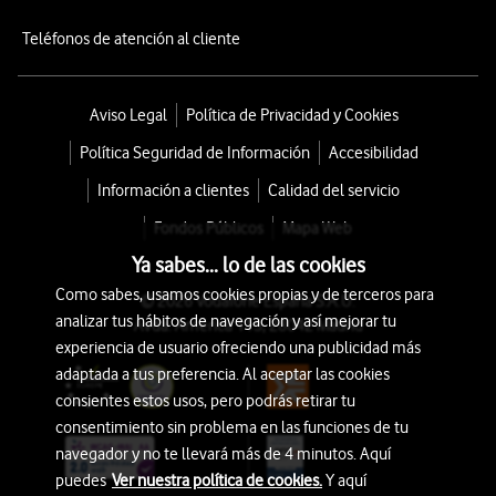
Teléfonos de atención al cliente
Aviso Legal
Política de Privacidad y Cookies
Política Seguridad de Información
Accesibilidad
Información a clientes
Calidad del servicio
Fondos Públicos
Mapa Web
Ya sabes... lo de las cookies
Como sabes, usamos cookies propias y de terceros para
© 2026 Vodafone España S.A.U.
analizar tus hábitos de navegación y así mejorar tu
Avda. América 115, 28042 Madrid
experiencia de usuario ofreciendo una publicidad más
adaptada a tus preferencia. Al aceptar las cookies
consientes estos usos, pero podrás retirar tu
consentimiento sin problema en las funciones de tu
navegador y no te llevará más de 4 minutos. Aquí
puedes
Ver nuestra política de cookies.
Y aquí