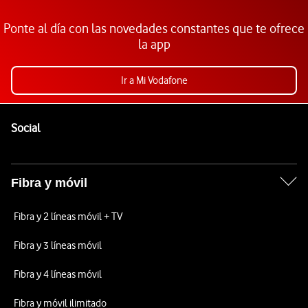
Ponte al día con las novedades constantes que te ofrece
la app
Ir a Mi Vodafone
Pie de página de Vodafone
Enlaces a las redes sociales de Vodafone
Social
Fibra y móvil
Fibra y 2 líneas móvil + TV
Fibra y 3 líneas móvil
Fibra y 4 líneas móvil
Fibra y móvil ilimitado