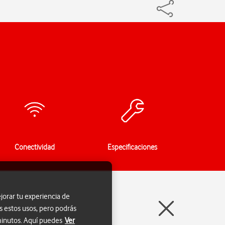
Conectividad
Especificaciones
jorar tu experiencia de
s estos usos, pero podrás
 minutos. Aquí puedes
Ver