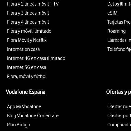
Fibra y 2 líneas móvil + TV
Datos ilimi
Fibra y 3 líneas móvil
eSIM
Fibra y 4 líneas móvil
Tarjetas Pr
Fibra y móvil ilimitado
Roaming
Fibra Móvil y Netflix
Llamadas i
Internet en casa
Teléfono fij
Internet 4G en casa ilimitado
Internet 5G en casa
Fibra, móvil y fútbol
Vodafone España
Ofertas y 
App Mi Vodafone
Ofertas nue
Blog Vodafone Conéctate
Ofertas por
Plan Amigo
Comparador 