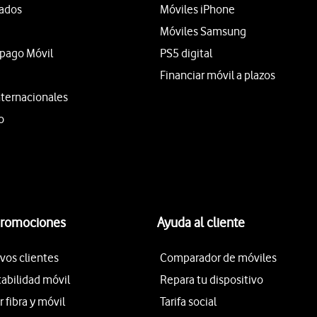
tados
Móviles iPhone
Móviles Samsung
epago Móvil
PS5 digital
Financiar móvil a plazos
nternacionales
o
promociones
Ayuda al cliente
vos clientes
Comparador de móviles
tabilidad móvil
Repara tu dispositivo
fibra y móvil
Tarifa social