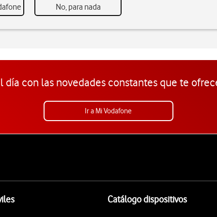
odafone
No, para nada
l día con las novedades constantes que te ofrec
Ir a Mi Vodafone
iles
Catálogo dispositivos