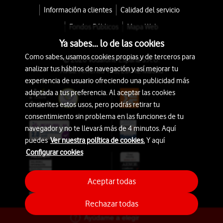
Información a clientes
Calidad del servicio
Fondos Públicos
Mapa Web
Ya sabes... lo de las cookies
Como sabes, usamos cookies propias y de terceros para
© 2026 Vodafone España S.A.U.
analizar tus hábitos de navegación y así mejorar tu
Avda. América 115, 28042 Madrid
experiencia de usuario ofreciendo una publicidad más
adaptada a tus preferencia. Al aceptar las cookies
consientes estos usos, pero podrás retirar tu
consentimiento sin problema en las funciones de tu
navegador y no te llevará más de 4 minutos. Aquí
puedes
Ver nuestra política de cookies.
Y aquí
Configurar cookies
Aceptar todas
Rechazar todas
Ayúdame a elegir