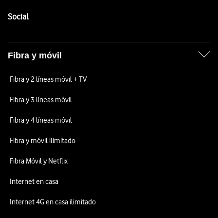
Pie de página de Vodafone
Enlaces a las redes sociales de Vodafone
Social
Fibra y móvil
Fibra y 2 líneas móvil + TV
Fibra y 3 líneas móvil
Fibra y 4 líneas móvil
Fibra y móvil ilimitado
Fibra Móvil y Netflix
Internet en casa
Internet 4G en casa ilimitado