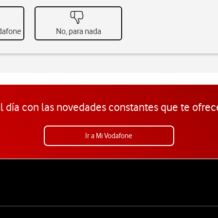
odafone
No, para nada
l día con las novedades constantes que te ofrec
Ir a Mi Vodafone