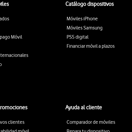
iles
Catálogo dispositivos
tados
Móviles iPhone
Móviles Samsung
epago Móvil
PS5 digital
Financiar móvil a plazos
nternacionales
o
promociones
Ayuda al cliente
vos clientes
Comparador de móviles
tabilidad móvil
Repara tu dispositivo