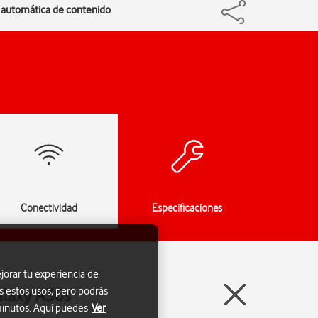
ón automática de contenido
Conectividad
Especificaciones
jorar tu experiencia de
s estos usos, pero podrás
alaxy A30s
 minutos. Aquí puedes
Ver