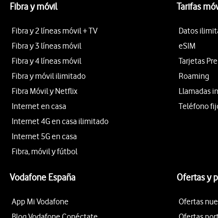
Fibra y móvil
Tarifas móv
Fibra y 2 líneas móvil + TV
Datos ilimi
Fibra y 3 líneas móvil
eSIM
Fibra y 4 líneas móvil
Tarjetas Pr
Fibra y móvil ilimitado
Roaming
Fibra Móvil y Netflix
Llamadas i
Internet en casa
Teléfono fij
Internet 4G en casa ilimitado
Internet 5G en casa
Fibra, móvil y fútbol
Vodafone España
Ofertas y 
App Mi Vodafone
Ofertas nue
Blog Vodafone Conéctate
Ofertas por