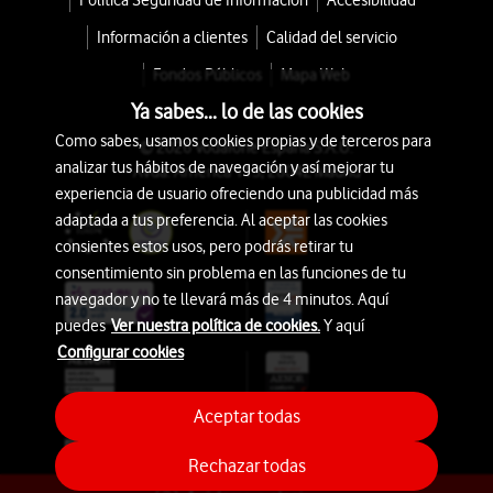
Política Seguridad de Información
Accesibilidad
Información a clientes
Calidad del servicio
Fondos Públicos
Mapa Web
Ya sabes... lo de las cookies
Como sabes, usamos cookies propias y de terceros para
© 2026 Vodafone España S.A.U.
analizar tus hábitos de navegación y así mejorar tu
Avda. América 115, 28042 Madrid
experiencia de usuario ofreciendo una publicidad más
adaptada a tus preferencia. Al aceptar las cookies
consientes estos usos, pero podrás retirar tu
consentimiento sin problema en las funciones de tu
navegador y no te llevará más de 4 minutos. Aquí
puedes
Ver nuestra política de cookies.
Y aquí
Configurar cookies
Aceptar todas
Rechazar todas