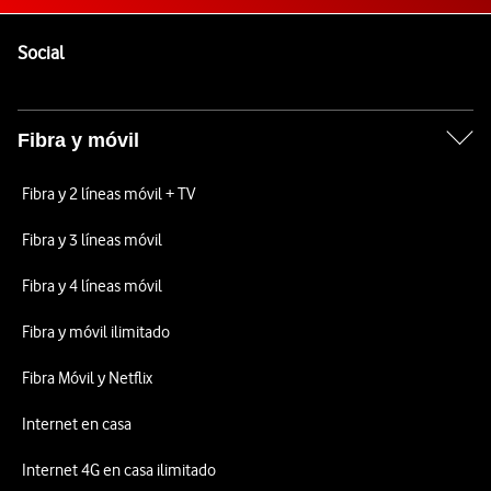
Pie de página de Vodafone
Enlaces a las redes sociales de Vodafone
Social
Fibra y móvil
Fibra y 2 líneas móvil + TV
Fibra y 3 líneas móvil
Fibra y 4 líneas móvil
Fibra y móvil ilimitado
Fibra Móvil y Netflix
Internet en casa
Internet 4G en casa ilimitado