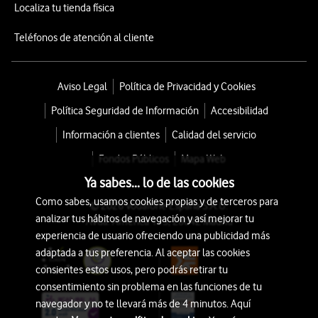
Localiza tu tienda física
Teléfonos de atención al cliente
Aviso Legal
Política de Privacidad y Cookies
Política Seguridad de Información
Accesibilidad
Información a clientes
Calidad del servicio
Fondos Públicos
Mapa Web
Ya sabes... lo de las cookies
Como sabes, usamos cookies propias y de terceros para
© 2026 Vodafone España S.A.U.
analizar tus hábitos de navegación y así mejorar tu
Avda. América 115, 28042 Madrid
experiencia de usuario ofreciendo una publicidad más
adaptada a tus preferencia. Al aceptar las cookies
consientes estos usos, pero podrás retirar tu
consentimiento sin problema en las funciones de tu
navegador y no te llevará más de 4 minutos. Aquí