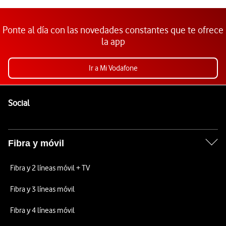
Ponte al día con las novedades constantes que te ofrece
la app
Ir a Mi Vodafone
Pie de página de Vodafone
Enlaces a las redes sociales de Vodafone
Social
Fibra y móvil
Fibra y 2 líneas móvil + TV
Fibra y 3 líneas móvil
Fibra y 4 líneas móvil