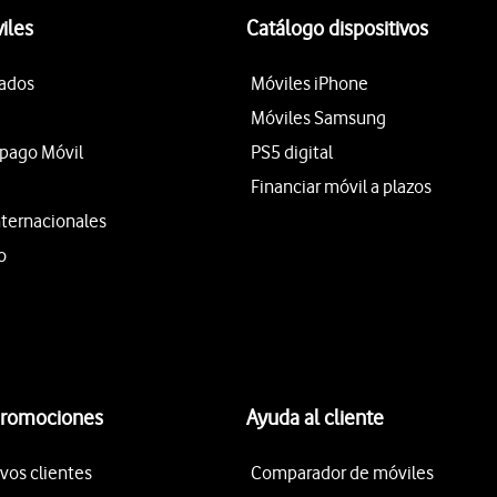
iles
Catálogo dispositivos
tados
Móviles iPhone
Móviles Samsung
epago Móvil
PS5 digital
Financiar móvil a plazos
nternacionales
o
promociones
Ayuda al cliente
vos clientes
Comparador de móviles