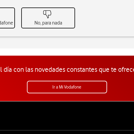
odafone
No, para nada
l día con las novedades constantes que te ofrec
Ir a Mi Vodafone