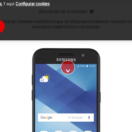
s.
Y aquí
Configurar cookies
Descripción de tu consulta
forma de conexión inalámbrica que se utiliza para establecer conexión c
auriculares inalámbricos o un teclado.