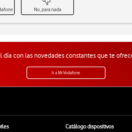
odafone
No, para nada
l día con las novedades constantes que te ofrec
Ir a Mi Vodafone
iles
Catálogo dispositivos