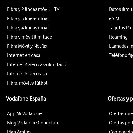
Fibra y 2 líneas móvil + TV
Datos ilimi
Fibra y 3 líneas móvil
eSIM
Fibra y 4 líneas móvil
Tarjetas Pr
Fibra y móvil ilimitado
Roaming
Fibra Móvil y Netflix
Llamadas i
Internet en casa
Teléfono fij
Internet 4G en casa ilimitado
Internet 5G en casa
Fibra, móvil y fútbol
Vodafone España
Ofertas y 
App Mi Vodafone
Ofertas nue
Blog Vodafone Conéctate
Ofertas por
Plan Amigo
Comparador 