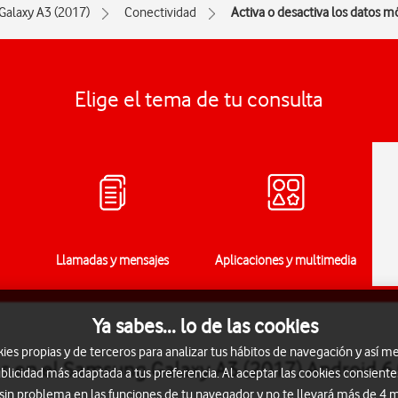
Galaxy A3 (2017)
Conectividad
Activa o desactiva los datos m
Elige el tema de tu consulta
Llamadas y mensajes
Aplicaciones y multimedia
Ya sabes... lo de las cookies
s propias y de terceros para analizar tus hábitos de navegación y así me
es en el Samsung Galaxy A3 (2017) Android 6.
blicidad más adaptada a tus preferencia. Al aceptar las cookies consiente
 sin problema en las funciones de tu navegador y no te llevará más de 4