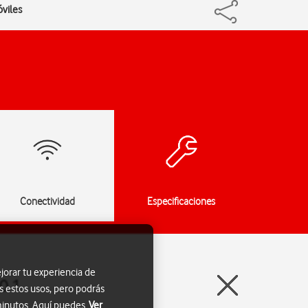
óviles
Conectividad
Especificaciones
jorar tu experiencia de
0.1
s estos usos, pero podrás
 minutos. Aquí puedes
Ver