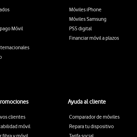
tados
Móviles iPhone
Móviles Samsung
epago Móvil
PS5 digital
Financiar móvil a plazos
nternacionales
o
promociones
Ayuda al cliente
vos clientes
Comparador de móviles
tabilidad móvil
Repara tu dispositivo
fibra y móvil
Tarifa social