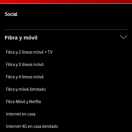
Pie de página de Vodafone
Enlaces a las redes sociales de Vodafone
Social
Fibra y móvil
Fibra y 2 líneas móvil + TV
Fibra y 3 líneas móvil
Fibra y 4 líneas móvil
Fibra y móvil ilimitado
Fibra Móvil y Netflix
Internet en casa
Internet 4G en casa ilimitado