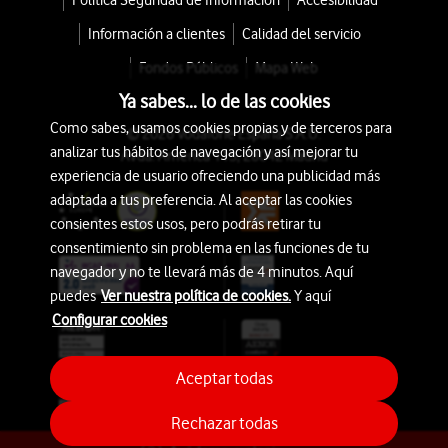
Política Seguridad de Información
Accesibilidad
Información a clientes
Calidad del servicio
Fondos Públicos
Mapa Web
Ya sabes... lo de las cookies
Como sabes, usamos cookies propias y de terceros para
© 2026 Vodafone España S.A.U.
analizar tus hábitos de navegación y así mejorar tu
Avda. América 115, 28042 Madrid
experiencia de usuario ofreciendo una publicidad más
adaptada a tus preferencia. Al aceptar las cookies
consientes estos usos, pero podrás retirar tu
consentimiento sin problema en las funciones de tu
navegador y no te llevará más de 4 minutos. Aquí
puedes
Ver nuestra política de cookies.
Y aquí
Configurar cookies
Aceptar todas
Rechazar todas