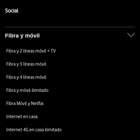
Pie de página de Vodafone
Enlaces a las redes sociales de Vodafone
Social
Fibra y móvil
Fibra y 2 líneas móvil + TV
Fibra y 3 líneas móvil
Fibra y 4 líneas móvil
Fibra y móvil ilimitado
Fibra Móvil y Netflix
Internet en casa
Internet 4G en casa ilimitado