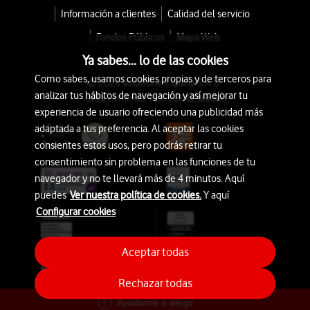
Información a clientes
Calidad del servicio
Fondos Públicos
Mapa Web
Ya sabes... lo de las cookies
Como sabes, usamos cookies propias y de terceros para
© 2026 Vodafone España S.A.U.
analizar tus hábitos de navegación y así mejorar tu
Avda. América 115, 28042 Madrid
experiencia de usuario ofreciendo una publicidad más
adaptada a tus preferencia. Al aceptar las cookies
consientes estos usos, pero podrás retirar tu
consentimiento sin problema en las funciones de tu
navegador y no te llevará más de 4 minutos. Aquí
puedes
Ver nuestra política de cookies.
Y aquí
Configurar cookies
Aceptar todas
Rechazar todas
Ayúdame a elegir