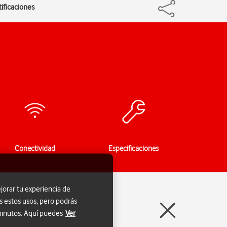
tificaciones
Conectividad
Especificaciones
jorar tu experiencia de
s estos usos, pero podrás
 minutos. Aquí puedes
Ver