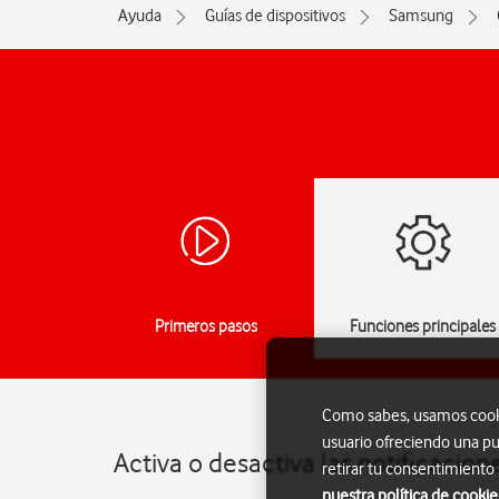
Ayuda
Guías de dispositivos
Samsung
Primeros pasos
Funciones principales
Como sabes, usamos cookie
usuario ofreciendo una pu
Activa o desactiva las notificaci
retirar tu consentimiento
nuestra política de cookie