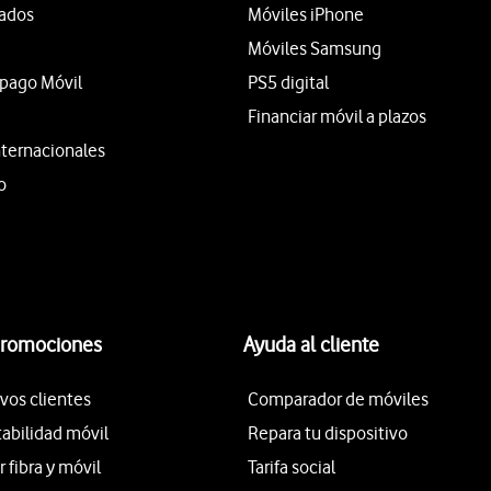
tados
Móviles iPhone
Móviles Samsung
epago Móvil
PS5 digital
Financiar móvil a plazos
nternacionales
o
promociones
Ayuda al cliente
vos clientes
Comparador de móviles
tabilidad móvil
Repara tu dispositivo
fibra y móvil
Tarifa social