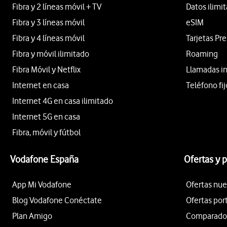
Fibra y 2 líneas móvil + TV
Datos ilimi
Fibra y 3 líneas móvil
eSIM
Fibra y 4 líneas móvil
Tarjetas Pr
Fibra y móvil ilimitado
Roaming
Fibra Móvil y Netflix
Llamadas i
Internet en casa
Teléfono fij
Internet 4G en casa ilimitado
Internet 5G en casa
Fibra, móvil y fútbol
Vodafone España
Ofertas y 
App Mi Vodafone
Ofertas nue
Blog Vodafone Conéctate
Ofertas por
Plan Amigo
Comparador 