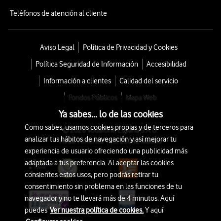
Teléfonos de atención al cliente
Aviso Legal
Política de Privacidad y Cookies
Política Seguridad de Información
Accesibilidad
Información a clientes
Calidad del servicio
Fondos Públicos
Mapa Web
Ya sabes... lo de las cookies
Como sabes, usamos cookies propias y de terceros para
© 2026 Vodafone España S.A.U.
analizar tus hábitos de navegación y así mejorar tu
Avda. América 115, 28042 Madrid
experiencia de usuario ofreciendo una publicidad más
adaptada a tus preferencia. Al aceptar las cookies
consientes estos usos, pero podrás retirar tu
consentimiento sin problema en las funciones de tu
navegador y no te llevará más de 4 minutos. Aquí
puedes
Ver nuestra política de cookies.
Y aquí