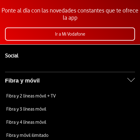
Ponte al día con las novedades constantes que te ofrece
la app
Ir a Mi Vodafone
Pie de página de Vodafone
Enlaces a las redes sociales de Vodafone
Social
Fibra y móvil
Fibra y 2 líneas móvil + TV
Fibra y 3 líneas móvil
Fibra y 4 líneas móvil
Fibra y móvil ilimitado