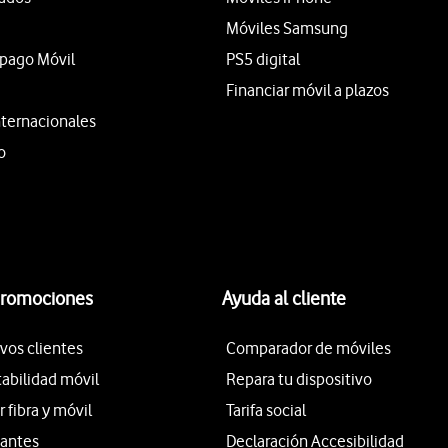
Móviles Samsung
epago Móvil
PS5 digital
Financiar móvil a plazos
nternacionales
o
promociones
Ayuda al cliente
vos clientes
Comparador de móviles
tabilidad móvil
Repara tu dispositivo
fibra y móvil
Tarifa social
iantes
Declaración Accesibilidad