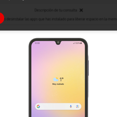
Descripción de tu consulta
des desinstalar las apps que has instalado para liberar espacio en la memo