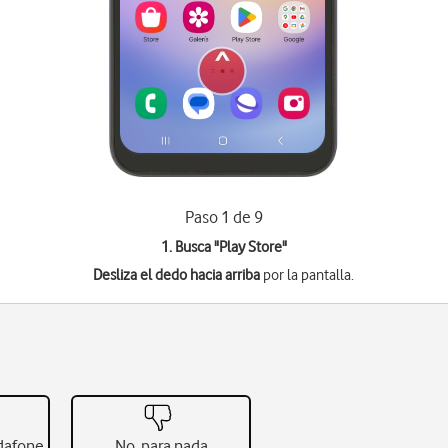
Paso 1 de 9
1. Busca "
Play Store
"
Desliza el dedo hacia arriba
por la pantalla.
odafone
No, para nada