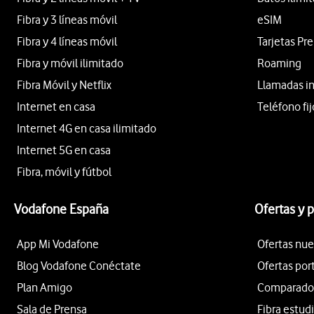
Fibra y 3 líneas móvil
eSIM
Fibra y 4 líneas móvil
Tarjetas Pr
Fibra y móvil ilimitado
Roaming
Fibra Móvil y Netflix
Llamadas i
Internet en casa
Teléfono fij
Internet 4G en casa ilimitado
Internet 5G en casa
Fibra, móvil y fútbol
Vodafone España
Ofertas y 
App Mi Vodafone
Ofertas nue
Blog Vodafone Conéctate
Ofertas por
Plan Amigo
Comparador 
Sala de Prensa
Fibra estud