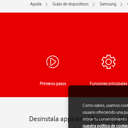
Ayuda
Guías de dispositivos
Samsung
Primeros pasos
Funciones principales
Como sabes, usamos cookie
usuario ofreciendo una pu
Desinstala apps en el Samsung Ga
retirar tu consentimiento
nuestra política de cookie