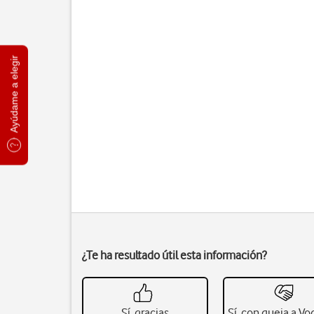
Ayúdame a elegir
¿Te ha resultado útil esta información?
Sí, gracias
Sí, con queja a V